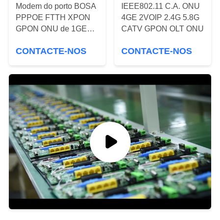
Modem do porto BOSA
IEEE802.11 C.A. ONU
PRIVACY
PPPOE FTTH XPON
4GE 2VOIP 2.4G 5.8G
GPON ONU de 1GE
CATV GPON OLT ONU
POLICY
GEPON Ontário único
CONTACTE-NOS
CONTACTE-NOS