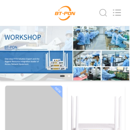
Baitong
Putian
Technology
Co.,
Ltd..
All
Rights
Reserved.
CASA
PRODUTOS
SOBRE
NÓS
NEW
EXCURSÃO
DA
FÁBRICA