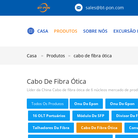
sales@bt-pon.com
CASA
PRODUTOS
SOBRE NÓS
EXCURSÃO 
Casa
Produtos
cabo de fibra ótica
Cabo De Fibra Ótica
Líder da China Cabo de fibra ótica de 6 núcleos mercado de pro
Todos Os Produtos
Onu Do Epon
Onu Do Gpon
16 OLT Portuários
Módulo De SFP
Divisor Da F
Talhadores Da Fibra
Cabo De Fibra Ótica
Conv