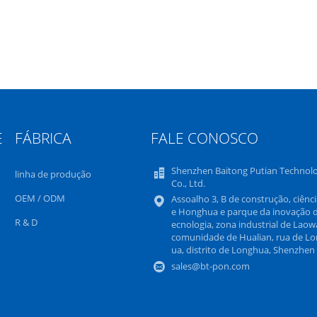
E
FÁBRICA
FALE CONOSCO
Shenzhen Baitong Putian Technol
linha de produção
Co., Ltd.
OEM / ODM
Assoalho 3, B de construção, ciênci
e Honghua e parque da inovação d
R & D
ecnologia, zona industrial de Laowa
comunidade de Hualian, rua de L
ua, distrito de Longhua, Shenzhen
sales@bt-pon.com