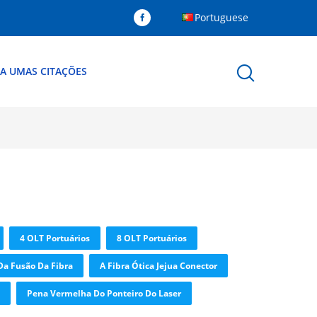
Portuguese
A UMAS CITAÇÕES
4 OLT Portuários
8 OLT Portuários
a Fusão Da Fibra
A Fibra Ótica Jejua Conector
Pena Vermelha Do Ponteiro Do Laser