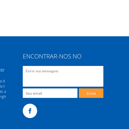
ENCONTRAR-NOS NO
ogy
a d
a t
i, a
Envie
ongh