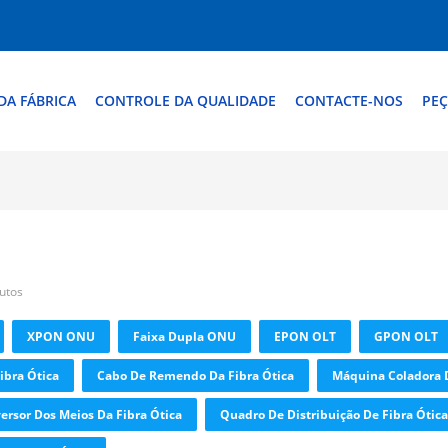
DA FÁBRICA
CONTROLE DA QUALIDADE
CONTACTE-NOS
PEÇ
dutos
XPON ONU
Faixa Dupla ONU
EPON OLT
GPON OLT
ibra Ótica
Cabo De Remendo Da Fibra Ótica
Máquina Coladora D
ersor Dos Meios Da Fibra Ótica
Quadro De Distribuição De Fibra Ótica