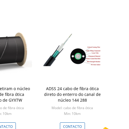
ADSS 24 cabo de fibra ótica
e fibra ótica
direto do enterro do canal de
o de GYXTW
núcleo 144 288
 de fibra ótica
Model: cabo de fibra ótica
n: 10km
Min: 10km
NTACTO
CONTACTO