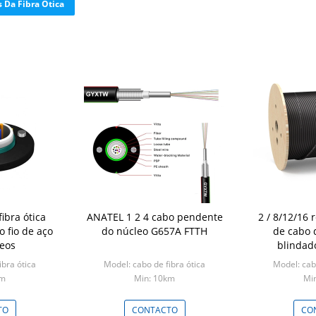
s Da Fibra Ótica
fibra ótica
ANATEL 1 2 4 cabo pendente
2 / 8/12/16 retiram o núcleo
o fio de aço
do núcleo G657A FTTH
de cabo d
leos
blindad
ibra ótica
Model: cabo de fibra ótica
Model: cabo
km
Min: 10km
Mi
TO
CONTACTO
CO