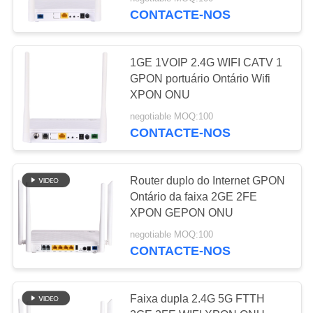
CONTROLE
CONTACTE-NOS
DA
QUALIDADE
61
1GE 1VOIP 2.4G WIFI CATV 1
GPON portuário Ontário Wifi
CONTACTE-
XPON ONU
XPON ONU
NOS
negotiable MOQ:100
CONTACTE-NOS
PEÇA
UMAS
Router duplo do Internet GPON
Ontário da faixa 2GE 2FE
CITAÇÕES
65
XPON GEPON ONU
negotiable MOQ:100
MAPA
Faixa dupla ONU
CONTACTE-NOS
DO
SITE
Faixa dupla 2.4G 5G FTTH