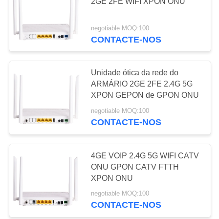
2GE 2FE WIFI XPON ONU
PRIVACY
negotiable MOQ:100
20
POLICY
CONTACTE-NOS
EPON OLT
Unidade ótica da rede do
ARMÁRIO 2GE 2FE 2.4G 5G
XPON GEPON de GPON ONU
negotiable MOQ:100
CONTACTE-NOS
18
4GE VOIP 2.4G 5G WIFI CATV
GPON OLT
ONU GPON CATV FTTH
XPON ONU
negotiable MOQ:100
CONTACTE-NOS