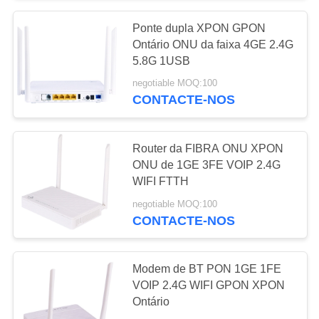
Ponte dupla XPON GPON
15
Ontário ONU da faixa 4GE 2.4G
5.8G 1USB
4 OLT portuários
negotiable MOQ:100
CONTACTE-NOS
Router da FIBRA ONU XPON
ONU de 1GE 3FE VOIP 2.4G
WIFI FTTH
24
negotiable MOQ:100
CONTACTE-NOS
8 OLT portuários
Modem de BT PON 1GE 1FE
VOIP 2.4G WIFI GPON XPON
Ontário