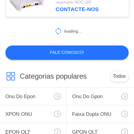
negotiable MOQ:100
CONTACTE-NOS
2
16 OLT portuários
loading...
FALE CONOSCO!
22
Categorias populares
Todos
Módulo de SFP
Onu Do Epon
Onu Do Gpon
XPON ONU
Faixa Dupla ONU
EPON OLT
GPON OLT