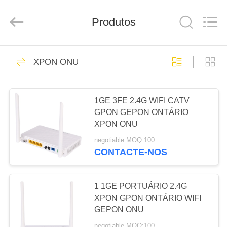
Baitong
Putian
Technology
Produtos
Co.,
Ltd..
All
Rights
Reserved.
CASA
44
XPON ONU
onu do epon
PRODUTOS
1GE 3FE 2.4G WIFI CATV
GPON GEPON ONTÁRIO
SOBRE
XPON ONU
NÓS
negotiable MOQ:100
CONTACTE-NOS
66
EXCURSÃO
DA
1 1GE PORTUÁRIO 2.4G
onu do gpon
FÁBRICA
XPON GPON ONTÁRIO WIFI
GEPON ONU
negotiable MOQ:100