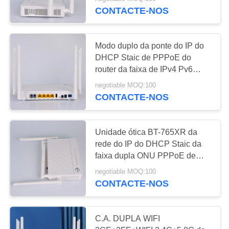
CONTROLE
CONTACTE-NOS
DA
QUALIDADE
61
Modo duplo da ponte do IP do
DHCP Staic de PPPoE do
CONTACTE-
router da faixa de IPv4 Pv6
XPON ONU
Epon
NOS
negotiable MOQ:100
CONTACTE-NOS
PEÇA
UMAS
Unidade ótica BT-765XR da
rede do IP do DHCP Staic da
CITAÇÕES
65
faixa dupla ONU PPPoE de
2GE+2FE+2VOIP WiFi
negotiable MOQ:100
MAPA
Faixa dupla ONU
CONTACTE-NOS
DO
SITE
C.A. DUPLA WIFI