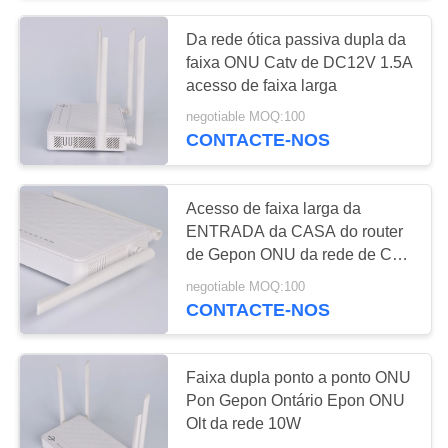
Da rede ótica passiva dupla da
15
faixa ONU Catv de DC12V 1.5A
acesso de faixa larga
4 OLT portuários
negotiable MOQ:100
CONTACTE-NOS
Acesso de faixa larga da
ENTRADA da CASA do router
de Gepon ONU da rede de Catv
24
do Triple Play
negotiable MOQ:100
CONTACTE-NOS
8 OLT portuários
Faixa dupla ponto a ponto ONU
Pon Gepon Ontário Epon ONU
Olt da rede 10W