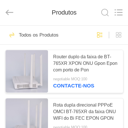
Baitong
Putian
Technology
Produtos
Co.,
Ltd..
All
Rights
Reserved.
CASA
44
Todos os Produtos
onu do epon
PRODUTOS
Router duplo da faixa de BT-
765XR XPON ONU Gpon Epon
SOBRE
com porto de Pon
NÓS
negotiable MOQ:100
CONTACTE-NOS
66
EXCURSÃO
DA
Rota dupla direcional PPPoE
onu do gpon
FÁBRICA
OMCI BT-765XR da faixa ONU
WIFI do Bi FEC EPON GPON
negotiable MOQ:100