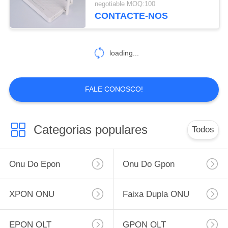
negotiable MOQ:100
CONTACTE-NOS
2
16 OLT portuários
loading...
FALE CONOSCO!
22
Categorias populares
Todos
Módulo de SFP
Onu Do Epon
Onu Do Gpon
XPON ONU
Faixa Dupla ONU
EPON OLT
GPON OLT