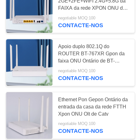
2GE+2FE+WIFI 2.4G+5.8G da
FAIXA da rede XPON ONU de
PRIVACY
FTTx Gpon
negotiable MOQ:100
20
POLICY
CONTACTE-NOS
EPON OLT
Apoio duplo 802.1Q do
ROUTER BT-767XR Gpon da
faixa ONU Ontário de BT-
767XR
negotiable MOQ:100
CONTACTE-NOS
18
Ethernet Pon Gepon Ontário da
GPON OLT
entrada da casa da rede FTTH
Xpon ONU Olt de Catv
negotiable MOQ:100
CONTACTE-NOS