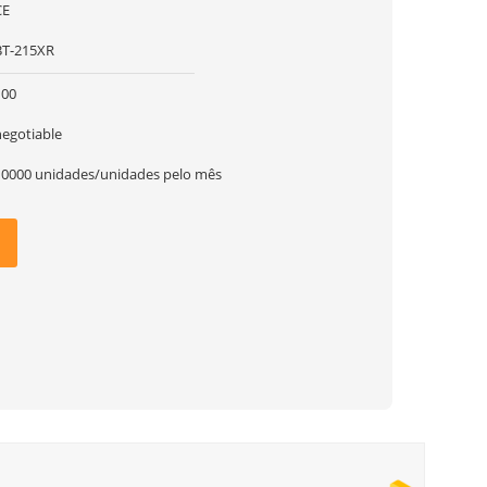
CE
BT-215XR
100
negotiable
10000 unidades/unidades pelo mês