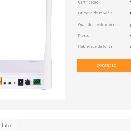
Certificação:
Número do modelo:
Quantidade de ordem
mínima:
Preço:
Habilidade da fonte:
contacto
oduto