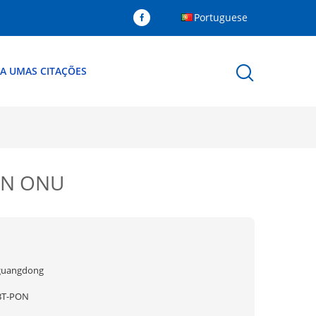
Portuguese
A UMAS CITAÇÕES
PON ONU
guangdong
BT-PON