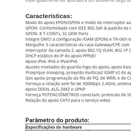
Pode igualmente ser aplicado a um ambiente largo d
Características:
Modo do apoio EPON/GPON e modo do interruptor a
GPON: Conformidade com IEEE 802.3ah & padrão da UI
GPON: 8 T-CONTs, 32 GEM Ports
Integre OMCI a configuração /OAM (EPON) e TR-069 
Mergulhe 3 características da casa Gateway/CPE com 
Interruptor da camada 2, apoio 802.1Q VLAN, 802.1P Q
DHCP estático do IP do apoio PPPoE/
Apoio IPv4, IPv6 e IPv4/IPv6
Ajustes nivelados do guarda-fogo do apoio, apoio ba
Proxy/que snooping, proxy/do multicast IGMP v2 do 
Qos apoia programação da fila de PQ, de WRR, e de 
Forneça a relação sem fio de 300Mbps 2.4GHz, antena 
Apoio DDSN, ALG, DMZ e UPNP
Forneça POTENCIÔMETROS conectam, protocolo do SO
Relação do apoio CATV para o serviço video
Parâmetro do produto:
Especificações do hardware