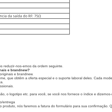
cia da saída do RF: 75Ω
ós reduzir-nos-emos da ordem seguinte.
nais e brandnew?
riginais e brandnew.
me, que obtêm a oferta especial e o suporte laboral deles. Cada mode
ca.
ssionais.
são, o logotipo etc. para você, se você nos fornece o índice e dizemos
o/entrega
 produto, nós faremos a fatura do formulário para sua confirmação