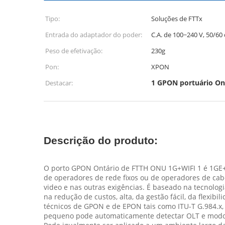
Tipo:
Soluções de FTTx
Entrada do adaptador do poder:
C.A. de 100~240 V, 50/60 
Peso de efetivação:
230g
Pon:
XPON
1 GPON portuário On
Destacar:
Descrição do produto:
O porto GPON Ontário de FTTH ONU 1G+WIFI 1 é 1GE+
de operadores de rede fixos ou de operadores de cabo,
video e nas outras exigências. É baseado na tecnolog
na redução de custos, alta, da gestão fácil, da flexi
técnicos de GPON e de EPON tais como ITU-T G.984.
pequeno pode automaticamente detectar OLT e modo