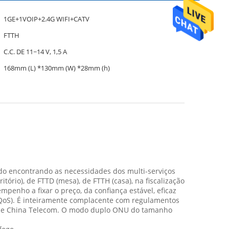
1GE+1VOIP+2.4G WIFI+CATV
FTTH
C.C. DE 11~14 V, 1,5 A
168mm (L) *130mm (W) *28mm (h)
 encontrando as necessidades dos multi-serviços
ório), de FTTD (mesa), de FTTH (casa), na fiscalização
penho a fixar o preço, da confiança estável, eficaz
o (QoS). É inteiramente complacente com regulamentos
N de China Telecom. O modo duplo ONU do tamanho