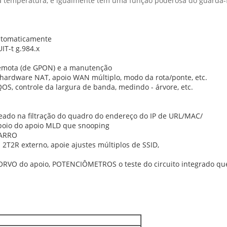
a temperatura, e igualmente tem uma função poderosa do guarda-
utomaticamente
T-t g.984.x
remota (de GPON) e a manutenção
hardware NAT, apoio WAN múltiplo, modo da rota/ponte, etc.
OS, controle da largura de banda, medindo - árvore, etc.
seado na filtração do quadro do endereço do IP de URL/MAC/
apoio do apoio MLD que snooping
CARRO
2T2R externo, apoie ajustes múltiplos de SSID,
RVO do apoio, POTENCIÔMETROS o teste do circuito integrado q