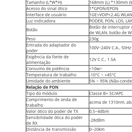
Tamanho (L*W*H)
168mm (L) *130mm (
Acesso do sinal ótico
1*GPON/EPON
Interface de usuário
1GE+VOIP+2.4G WLAN
Luz indicadora
PODER, PON, LOS, LAN
Botão de interruptor 
Botão
de WLAN, botão de W
Peso
230g
Entrada do adaptador do
100V~240V C.A., 50H
poder
Exigência da fonte de
12V C.C., 1.5A
alimentação
Consumo de potência
<10w>
Temperatura de trabalho
-10°C ~ +45°C
Umidade do ambiente
5% ~ 95% (Não-conde
Relação de PON
Tipo do módulo
Classe B+ SC/APC
Comprimento de onda de
acima de 1310nm, ab
trabalho
Valor ótico do poder de TX
0.5~4dbm
Sensibilidade ótica do poder
-28dBm
de RX
Distância de transmissão
0~20km