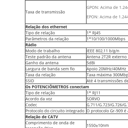
GPON: Acima de 1.24
Taxa de transmissão
EPON: Acima de 1.24
Relação dos ethernet
Tipo de relação
1* RJ45
Parâmetros da relação
1*10/100/1000Mbps
Rádio
Modo de trabalho
IEEE 802,11 b/g/n
Teste padrão da antena
Antena 2T2R externo 
Ganho da antena
5dBi
Largura de banda sem fio
Apoio 20MHz/40MHz
Taxa da relação
Taxa máxima 300Mb
SSID
Até 4 transmissões d
Os POTENCIÔMETROS conectam
Tipo de relação
1* RJ11
Acordo da voz
SORVO
Codec
G.711/G.723/G.726/G
Protocolo do circuito integrado
O protocolo Gr-909 é 
Relação de CATV
Comprimento de onda de
1550±10nm