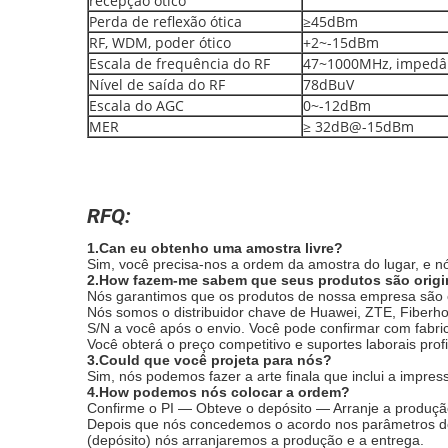
recepção ótico
Perda de reflexão ótica
≥45dBm
RF, WDM, poder ótico
+2~-15dBm
Escala de frequência do RF
47~1000MHz, impedân
Nível de saída do RF
78dBuV
Escala do AGC
0~-12dBm
MER
≥ 32dB@-15dBm
RFQ:
1.Can eu obtenho uma amostra livre?
Sim, você precisa-nos a ordem da amostra do lugar, e n
2.How fazem-me sabem que seus produtos são origi
Nós garantimos que os produtos de nossa empresa são o
Nós somos o distribuidor chave de Huawei, ZTE, Fiberho
S/N a você após o envio. Você pode confirmar com fabri
Você obterá o preço competitivo e suportes laborais profi
3.Could que você projeta para nós?
Sim, nós podemos fazer a arte finala que inclui a impres
4.How podemos nós colocar a ordem?
Confirme o PI — Obteve o depósito — Arranje a produçã
Depois que nós concedemos o acordo nos parâmetros do
(depósito) nós arranjaremos a produção e a entrega.