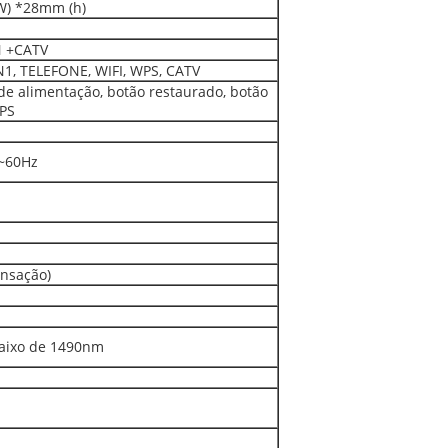
W) *28mm (h)
 +CATV
1, TELEFONE, WIFI, WPS, CATV
de alimentação, botão restaurado, botão
PS
z~60Hz
nsação)
aixo de 1490nm