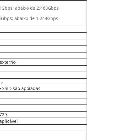
4Gbps; abaixo de 2.488Gbps
4Gbps; abaixo de 1.244Gbps
externo
ps
e SSID são apoiadas
.729
aplicável