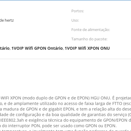
Portos:
de hertz
Uso:
Fonte de alimentação:
Tamanho do pacote:
tário
1VOIP Wifi GPON Ontário
1VOIP Wifi XPON ONU
,
,
WIFI XPON (modo duplo de GPON e de EPON) HGU ONU. É projetado
 e de amplamente utilizado no acesso de faixa larga de FTTO (escrit
ia madura de GPON e de gigabit EPON, e tem a relação alta do desem
bilidade de configuração e da boa qualidade de garantias do serviç
x, IEEE802.3ah e exigência técnica do equipamento de GPON/EPO
 do interruptor PON, pode ser usado como GPON ou EPON.