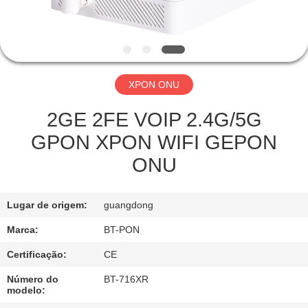
CONTROLE
DA
QUALIDADE
XPON ONU
CONTACTE-
NOS
2GE 2FE VOIP 2.4G/5G
GPON XPON WIFI GEPON
PEÇA
ONU
UMAS
CITAÇÕES
Lugar de origem:
guangdong
Marca:
BT-PON
MAPA
Certificação:
CE
DO
Número do
BT-716XR
SITE
modelo: