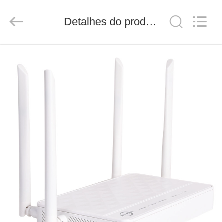
Baitong
Putian
Technology
Detalhes do produto
Co.,
Ltd..
All
Rights
Reserved.
CASA
PRODUTOS
SOBRE
NÓS
EXCURSÃO
DA
FÁBRICA