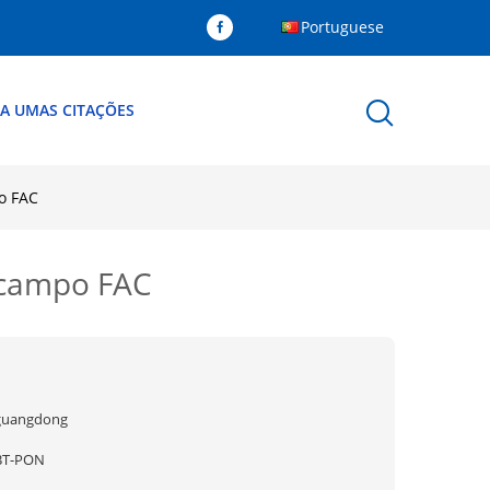
Portuguese
A UMAS CITAÇÕES
o FAC
e campo FAC
guangdong
BT-PON