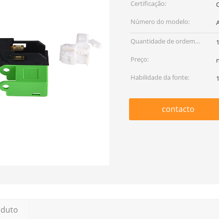
Certificação:
Número do modelo:
Quantidade de ordem
mínima:
Preço:
Habilidade da fonte:
contacto
oduto