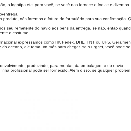
são, o logotipo etc. para você, se você nos fornece o índice e dizemos
o/entrega
 produto, nós faremos a fatura do formulário para sua confirmação
mos seu remetente do navio aos bens da entrega. se não, então quand
ente o costume.
ernacional expressamos como HK Fedex, DHL, TNT ou UPS. Geralment
do oceano, ele toma um mês para chegar. se o urgnet, você pode selec
esenvolvimento, produzindo, para montar, da embalagem e do envio.
inha profissional pode ser fornecido. Além disso, se qualquer problem