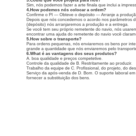
3.Could que você projeta para nós?
Sim, nós podemos fazer a arte finala que inclui a impres
4.How podemos nós colocar a ordem?
Confirme o PI — Obteve o depósito — Arranje a produçã
Depois que nós concedemos o acordo nos parâmetros do
(depósito) nós arranjaremos a produção e a entrega.
Se você tem seu próprio remetente do navio, nós usare
encontrar uma ajuda do remetente do navio você claram
5.How sobre o transporte?
Para ordens pequenas, nós enviaremos os bens por int
grande a quantidade que nós enviaremos pelo transporte 
6.What é as vantagens dos seus produtos?
A. boa qualidade e preços competetive.
Controle da qualidade de B. Restritamente ao produzir.
Trabalho da equipe de C. Profissional, do projeto, do d
Serviço da após-venda de D. Bom. O suporte laboral em l
fornecer a substituição dos bens.