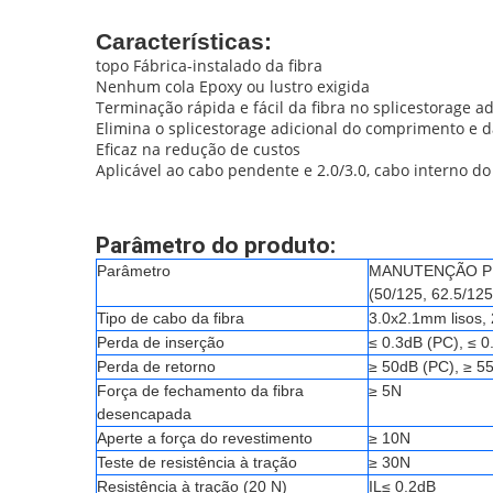
Características:
topo Fábrica-instalado da fibra
Nenhum cola Epoxy ou lustro exigida
Terminação rápida e fácil da fibra no splicestorage 
Elimina o splicestorage adicional do comprimento e d
Eficaz na redução de custos
Aplicável ao cabo pendente e 2.0/3.0, cabo interno d
Parâmetro do produto:
Parâmetro
MANUTENÇÃO PR
(50/125, 62.5/125
Tipo de cabo da fibra
3.0x2.1mm lisos
Perda de inserção
≤ 0.3dB (PC), ≤ 
Perda de retorno
≥ 50dB (PC), ≥ 5
Força de fechamento da fibra
≥ 5N
desencapada
Aperte a força do revestimento
≥ 10N
Teste de resistência à tração
≥ 30N
Resistência à tração (20 N)
IL≤ 0.2dB