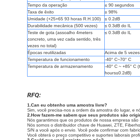
Tempo da operação
≤ 90 segundos
Taxa de êxito
≥ 98%
Umidade (+25+65 93 horas R.H.100)
≤ 0.2dB
Durabilidade mecânica (500 vezes)
≤ 0.3dB do IL
Teste de gota (assoalho 4meters
≤ 0.3dB do IL
concreto, uma vez cada sentido, três
vezes no total)
Épocas reutilizadas
Acima de 5 vezes
Temperatura de funcionamento
-40° C~70° C
Temperatura de armazenamento
-40° C ~ +85° C (
hours≤0.2dB)
RFQ:
1.Can eu obtenho uma amostra livre?
Sim, você precisa-nos a ordem da amostra do lugar, e n
2.How fazem-me sabem que seus produtos são origi
Nós garantimos que os produtos de nossa empresa são o
Nós somos o distribuidor chave de Huawei, ZTE, Fiberho
S/N a você após o envio. Você pode confirmar com fabri
Você obterá o preço competitivo e suportes laborais profi