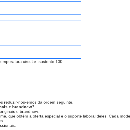
temperatura circular: sustente 100
ós reduzir-nos-emos da ordem seguinte.
nais e brandnew?
riginais e brandnew.
me, que obtêm a oferta especial e o suporte laboral deles. Cada mode
ca.
ssionais.