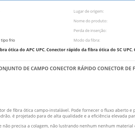
o
Lugar de origem:
Nome do produto:
Perda de inserção:
tipo frio
Modo da fibra:
ibra ótica do APC UPC
Conector rápido da fibra ótica do SC UPC
,
,
 CONJUNTO DE CAMPO CONECTOR RÁPIDO CONECTOR DE F
or de fibra ótica campo-instalável. Pode fornecer o fluxo aberto e p
drão. é projetado para de alta qualidade e a eficiência elevada par
al, e não precisa a colagem, não lustrando nenhum nenhum materia