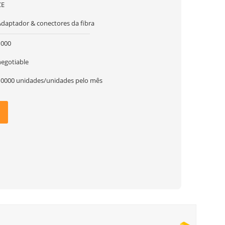
CE
Adaptador & conectores da fibra
1000
negotiable
10000 unidades/unidades pelo mês