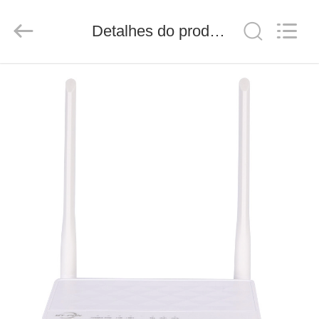
Baitong
Putian
Technology
Detalhes do produto
Co.,
Ltd..
All
Rights
Reserved.
CASA
PRODUTOS
SOBRE
NÓS
EXCURSÃO
DA
FÁBRICA