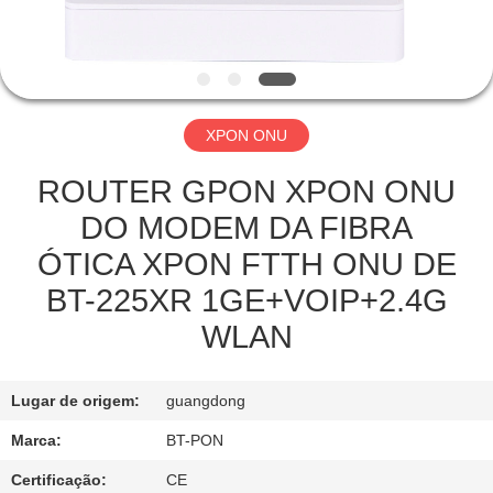
CONTROLE
DA
QUALIDADE
XPON ONU
CONTACTE-
NOS
ROUTER GPON XPON ONU
DO MODEM DA FIBRA
PEÇA
ÓTICA XPON FTTH ONU DE
UMAS
BT-225XR 1GE+VOIP+2.4G
CITAÇÕES
WLAN
MAPA
Lugar de origem:
guangdong
DO
Marca:
BT-PON
SITE
Certificação:
CE