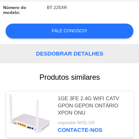
Número do
BT-225XR
PRIVACY
modelo:
POLICY
FALE CONOSCO!
DESDOBRAR DETALHES
Produtos similares
1GE 3FE 2.4G WIFI CATV
GPON GEPON ONTÁRIO
XPON ONU
negotiable MOQ:100
CONTACTE-NOS