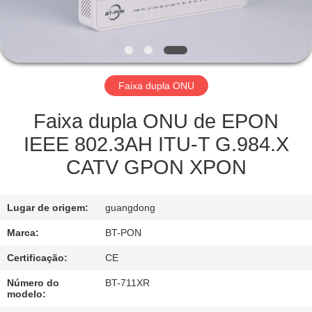
CONTROLE
DA
QUALIDADE
Faixa dupla ONU
CONTACTE-
NOS
Faixa dupla ONU de EPON
IEEE 802.3AH ITU-T G.984.X
PEÇA
CATV GPON XPON
UMAS
CITAÇÕES
Lugar de origem:
guangdong
Marca:
BT-PON
MAPA
Certificação:
CE
DO
Número do
BT-711XR
SITE
modelo: