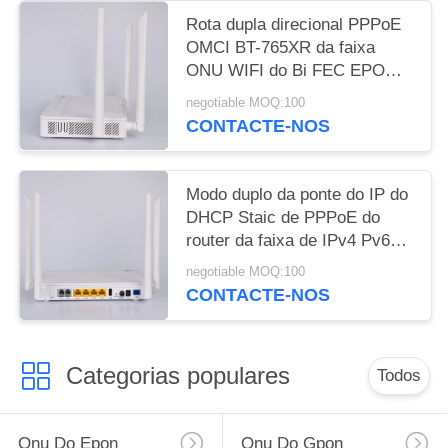
Rota dupla direcional PPPoE
OMCI BT-765XR da faixa
ONU WIFI do Bi FEC EPON
GPON
negotiable MOQ:100
CONTACTE-NOS
Modo duplo da ponte do IP do
DHCP Staic de PPPoE do
router da faixa de IPv4 Pv6
Epon
negotiable MOQ:100
CONTACTE-NOS
Categorias populares
Todos
Onu Do Epon
Onu Do Gpon