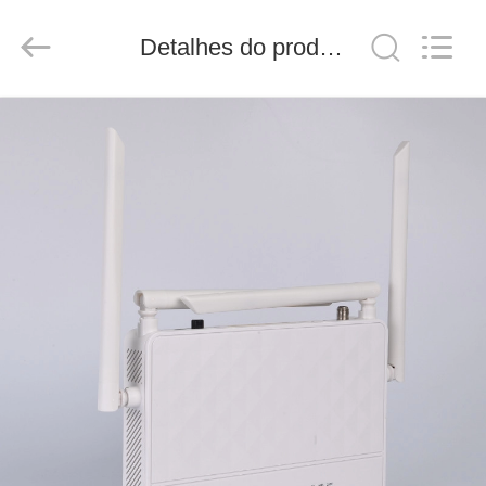
Baitong
Putian
Technology
Detalhes do produto
Co.,
Ltd..
All
Rights
Reserved.
CASA
PRODUTOS
SOBRE
NÓS
EXCURSÃO
DA
FÁBRICA