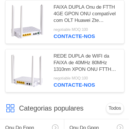
FAIXA DUPLA Onu de FTTH
4GE GPON ONU compatível
com OLT Huawei Zte
Fiberhome
negotiable MOQ:100
CONTACTE-NOS
REDE DUPLA de WIFI da
FAIXA de 40MHz 80MHz
1310nm XPON ONU FTTH
4GE
negotiable MOQ:100
CONTACTE-NOS
Categorias populares
Todos
Onu Do Epon
Onu Do Gpon