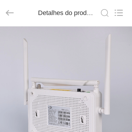
Baitong
Putian
Technology
Detalhes do produto
Co.,
Ltd..
All
Rights
Reserved.
CASA
PRODUTOS
SOBRE
NÓS
EXCURSÃO
DA
FÁBRICA