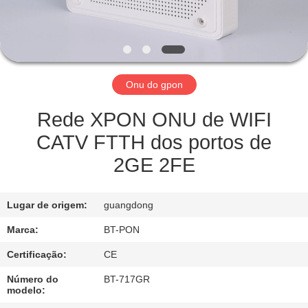
CONTROLE
DA
QUALIDADE
Onu do gpon
CONTACTE-
NOS
Rede XPON ONU de WIFI
CATV FTTH dos portos de
PEÇA
2GE 2FE
UMAS
CITAÇÕES
Lugar de origem:
guangdong
Marca:
BT-PON
MAPA
Certificação:
CE
DO
Número do
BT-717GR
SITE
modelo: