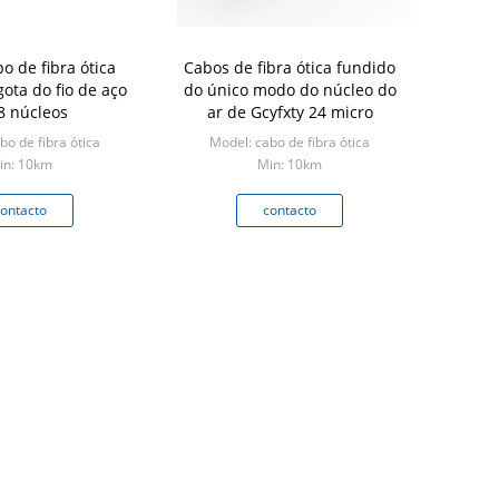
bo de fibra ótica
Cabos de fibra ótica fundido
gota do fio de aço
do único modo do núcleo do
8 núcleos
ar de Gcyfxty 24 micro
bo de fibra ótica
Model: cabo de fibra ótica
in: 10km
Min: 10km
ontacto
contacto