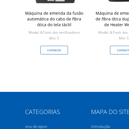
Máquina de emenda da fusão
Máquina de eme
automática do cabo de fibra
de fibra ótica du
ótica do tela táctil
de Heater W
Model: &Tools dos verificadores
Model: &Tools dos 
Min: 5
Min: 5
contacto
contact
CATEGORIAS
MAPA DO SIT
onu do epon
Introdução