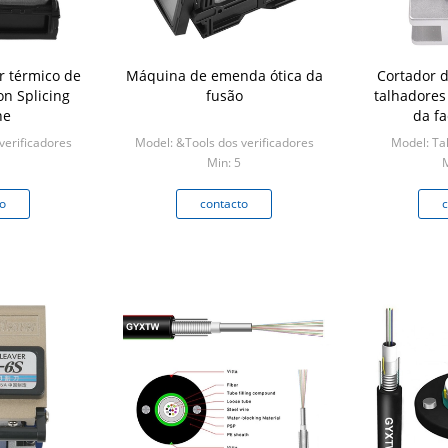
r térmico de
Máquina de emenda ótica da
Cortador d
on Splicing
fusão
talhadores
ne
da f
verificadores
Model: &Tools dos verificadores
Model: Ta
Min: 5
M
o
contacto
c