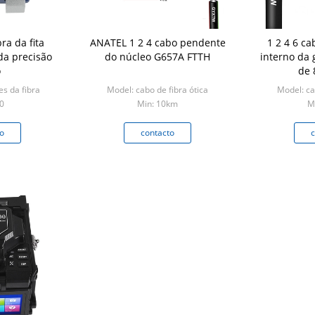
ra da fita
ANATEL 1 2 4 cabo pendente
1 2 4 6 ca
da precisão
do núcleo G657A FTTH
interno da 
o
de 
s da fibra
Model: cabo de fibra ótica
Model: ca
0
Min: 10km
M
o
contacto
c