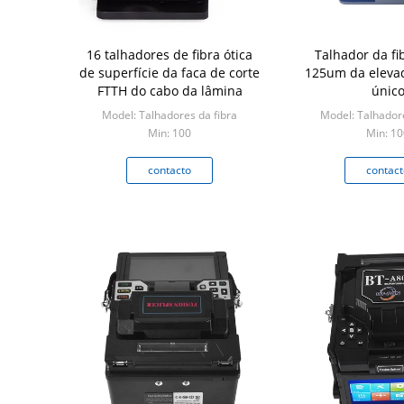
16 talhadores de fibra ótica
Talhador da fib
de superfície da faca de corte
125um da eleva
FTTH do cabo da lâmina
únic
Model: Talhadores da fibra
Model: Talhadore
Min: 100
Min: 10
contacto
contact