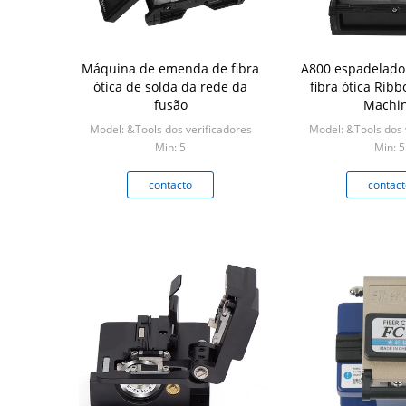
Máquina de emenda de fibra
A800 espadelado
ótica de solda da rede da
fibra ótica Ribb
fusão
Machi
Model: &Tools dos verificadores
Model: &Tools dos 
Min: 5
Min: 5
contacto
contact