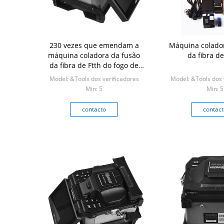
230 vezes que emendam a
Máquina colado
máquina coladora da fusão
da fibra d
da fibra de Ftth do fogo de
sinal
Model: &Tools dos verificadores
Model: &Tools dos 
Min: 5
Min: 5
contacto
contact