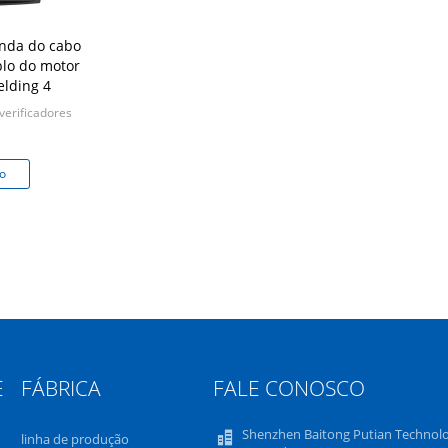
nda do cabo
plo do motor
elding 4
verificadores
o
E
FÁBRICA
FALE CONOSCO
Shenzhen Baitong Putian Technol
linha de produção