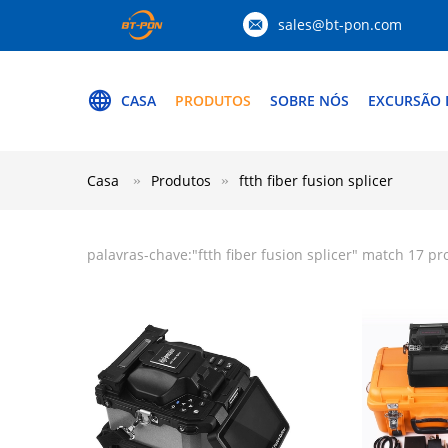
sales@bt-pon.com
CASA
PRODUTOS
SOBRE NÓS
EXCURSÃO 
Casa
Produtos
ftth fiber fusion splicer
palavras-chave:"
ftth fiber fusion splicer
" match 17 pr