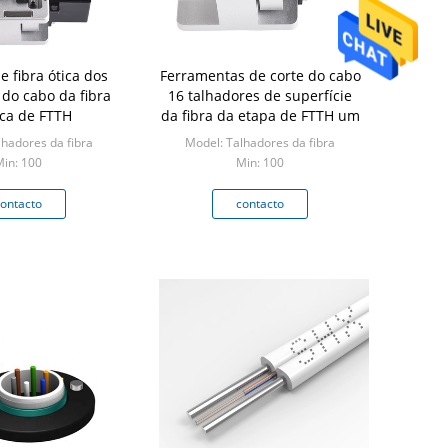
e fibra ótica dos
Ferramentas de corte do cabo
 do cabo da fibra
16 talhadores de superfície
aca de FTTH
da fibra da etapa de FTTH um
lhadores da fibra
Model: Talhadores da fibra
in: 100
Min: 100
ontacto
contacto