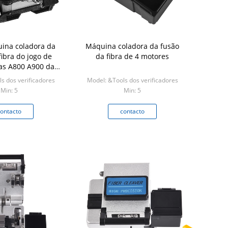
ina coladora da
Máquina coladora da fusão
fibra do jogo de
da fibra de 4 motores
as A800 A900 da
ngua FTTH
s dos verificadores
Model: &Tools dos verificadores
Min: 5
Min: 5
ontacto
contacto