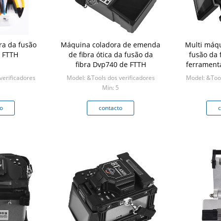
ra da fusão
Máquina coladora de emenda
Multi máqu
e FTTH
de fibra ótica da fusão da
fusão da 
fibra Dvp740 de FTTH
ferrament
lí
verificadores
Model: &Tools dos verificadores
Model: &Tool
Min: 5
o
contacto
c